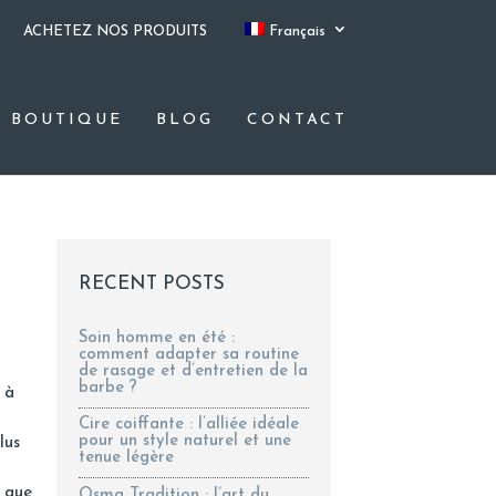
ACHETEZ NOS PRODUITS
Français
BOUTIQUE
BLOG
CONTACT
RECENT POSTS
Soin homme en été :
comment adapter sa routine
de rasage et d’entretien de la
barbe ?
 à
Cire coiffante : l’alliée idéale
pour un style naturel et une
lus
tenue légère
r que
Osma Tradition : l’art du