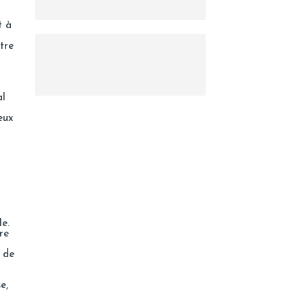
t à
tre
al
eux
le.
re
r de
e,