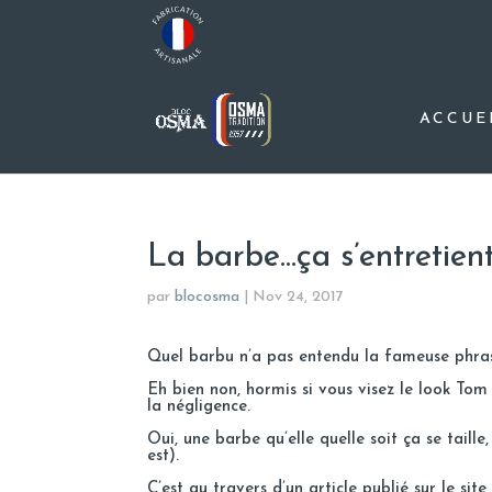
ACCUE
La barbe…ça s’entretien
par
blocosma
|
Nov 24, 2017
Quel barbu n’a pas entendu la fameuse phrase 
Eh bien non, hormis si vous visez le look To
la négligence.
Oui, une barbe qu’elle quelle soit ça se taille
est).
C’est au travers d’un article publié sur le sit