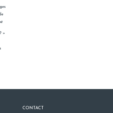
ages
de
ué
? »
s
CONTACT