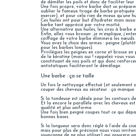
de démêler les poils et donc de faciliter leur 
Une fois propre, votre barbe doit se préparer
oublier le fameux tirage de barbe pratiquée e
exercer), et pour cela rien de mieux qu’une hu
Ces huiles ont pour but d’hydrater mais aussi
barbe tant apprécié par votre moitié.
Une alternative aux huiles, les cires à barbe
Enfin, allez vous brosser…je m’explique, j’en
coiffage de votre barbe éliminera les nœuds.
Vous avez le choix des armes : peigne (plutô
pour les barbes longues).
Privilégiez les peignes en corne et brosse en 
de la kératine (mais oui ! rappelez vous vous
constituant de nos poils et qui donc renforcer
antistatiques faciliteront le démêlage.
Une barbe : ça se taille
Un fois le nettoyage effectué (et seulement a
couper des cheveux au sécateur : ça manque d
Si la tondeuse est idéale pour les contours de
Et la encore le parallèle avec les cheveux e
qualité et plus uniforme.
Une fois bien peigné coupes tout ce qui dépa
bonnes bases.
Si la longueur sera donc réglé à l’aide du cis
mais pour plus de précision nous vous inviton
soupçonne de ne plus utiliser) qui assurera un