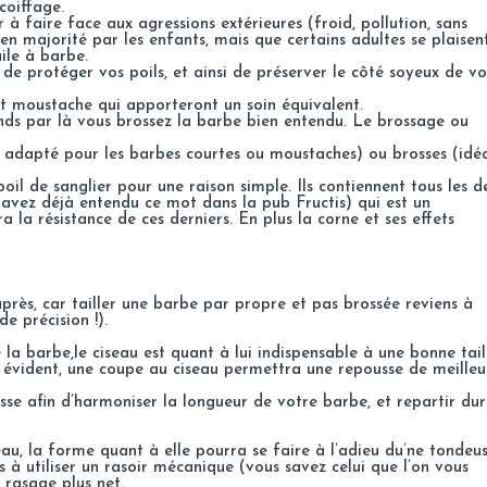
coiffage.
 à faire face aux agressions extérieures (froid, pollution, sans
n majorité par les enfants, mais que certains adultes se plaisen
ile à barbe.
 de protéger vos poils, et ainsi de préserver le côté soyeux de vo
 et moustache qui apporteront un soin équivalent.
tends par là vous brossez la barbe bien entendu. Le brossage ou
t adapté pour les barbes courtes ou moustaches) ou brosses (idé
poil de sanglier pour une raison simple. Ils contiennent tous les d
 avez déjà entendu ce mot dans la pub Fructis) qui est un
a la résistance de ces derniers. En plus la corne et ses effets
près, car tailler une barbe par propre et pas brossée reviens à
e précision !).
 la barbe,le ciseau est quant à lui indispensable à une bonne tail
st évident, une coupe au ciseau permettra une repousse de meilleu
sse afin d’harmoniser la longueur de votre barbe, et repartir du
eau, la forme quant à elle pourra se faire à l’adieu du’ne tondeus
s à utiliser un rasoir mécanique (vous savez celui que l’on vous
 rasage plus net.