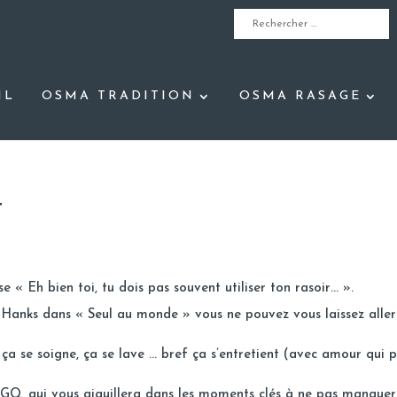
IL
OSMA TRADITION
OSMA RASAGE
t
« Eh bien toi, tu dois pas souvent utiliser ton rasoir… ».
m Hanks dans « Seul au monde » vous ne pouvez vous laissez aller
, ça se soigne, ça se lave … bref ça s’entretient (avec amour qui p
e
GQ
, qui vous aiguillera dans les moments clés à ne pas manque