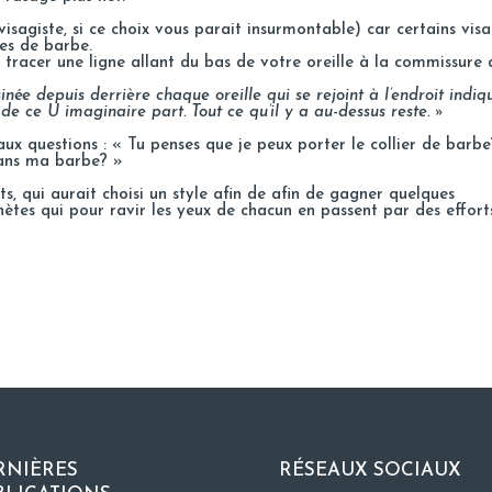
visagiste, si ce choix vous parait insurmontable) car certains vis
es de barbe.
 tracer une ligne allant du bas de votre oreille à la commissure 
ée depuis derrière chaque oreille qui se rejoint à l’endroit indiq
s de ce U imaginaire part. Tout ce qu’il y a au-dessus reste. »
ux questions : « Tu penses que je peux porter le collier de barbe
dans ma barbe? »
s, qui aurait choisi un style afin de afin de gagner quelques
ètes qui pour ravir les yeux de chacun en passent par des effort
RNIÈRES
RÉSEAUX SOCIAUX