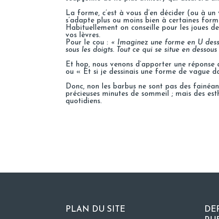
La forme, c’est à vous d’en décider (ou à un 
s’adapte plus ou moins bien à certaines form
Habituellement on conseille pour les joues de
vos lèvres.
Pour le cou :
« Imaginez une forme en U dessin
sous les doigts. Tout ce qui se situe en dessou
Et hop, nous venons d’apporter une réponse a
ou « Et si je dessinais une forme de vague 
Donc, non les barbus ne sont pas des fainéant
précieuses minutes de sommeil ; mais des esth
quotidiens.
PLAN DU SITE
DE