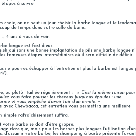
 étapes à suivre.
es choix, on ne peut un jour choisir la barbe longue et le lendema
ucoup de temps dans votre salle de bains.
 .., 4 ans à vous de voir.
rbe longue est fastidieux.
,eh oui sans une bonne implantation de pils une barbe longue n’
es fameuses étapes intermédiaires où il sera difficile de définir
us ne pourrez échapper à l’entretien et plus la barbe est longue 
n?).
e, ou plutôt taillée régulièrement :
» C’est la même raison pour
 voulez vous faire pousser les cheveux jusqu’aux épaules : une
rme et vous empêche d’avoir l’air d’un ermite.
»
ce avec Chewbacca, cet entretien vous permettra une meilleure
 simple rafraîchissement suffira.
) votre barbe se doit d’être propre.
age classique, mais pour les barbes plus longues l’utilisation d’un
us, d’assainir votre barbe, les shampoing à barbe présente l’avan