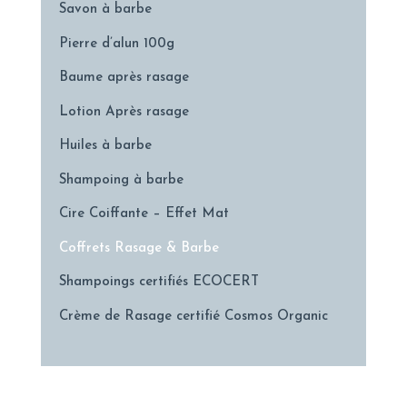
Savon à barbe
Pierre d’alun 100g
Baume après rasage
Lotion Après rasage
Huiles à barbe
Shampoing à barbe
Cire Coiffante – Effet Mat
Coffrets Rasage & Barbe
Shampoings certifiés ECOCERT
Crème de Rasage certifié Cosmos Organic