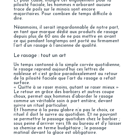
Et pour cause, malgré cet engouement pour la
pilosité faciale, les hommes n’arborant aucune
trace de poils sur le minois sont encore
majoritaires. Pour combien de temps difficile à
dire.
Néanmoins, il serait impardonnable de notre part,
en tant que marque dédié aux produits de rasage
depuis plus de 60 ans de ne pas mettre en avant
ce qui pendant longtemps ont porté au firmament
l’art d’un rasage à l’ancienne de qualité.
Le rasage : tout un art
Un temps cantonné à la simple corvée quotidienne,
le rasage reprend aujourd’hui ces lettres de
noblesse et c’est grâce paradoxalement au retour
de la pilosité faciale que l’art du rasage a refait
surface.
« Quitte à se raser moins, autant se raser mieux »
Le retour en grâce des barbiers et autres coupe
choux, permet aux hommes d’aborder le rasage
comme un véritable soin à part entière, devant
suivre un rituel particulier.
Et l’homme à la peau glabre n’a pas le choix, ce
rituel il doit le suivre au quotidien. Et ne pouvant
se permettre le passage quotidien chez le barbier ;
sous peine d’arriver vers 11h au bureau et d’y laisser
sa chemise en terme budgétaire ; le passage
matinal devant la glace est obligatoire.