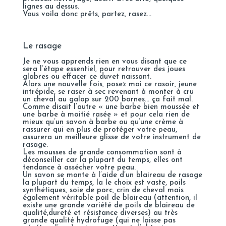
lignes au dessus.
Vous voila donc prêts, partez, rasez…
Le rasage
Je ne vous apprends rien en vous disant que ce
sera l’étape essentiel, pour retrouver des joues
glabres ou effacer ce duvet naissant.
Alors une nouvelle fois, posez moi ce rasoir, jeune
intrépide, se raser à sec revenant à monter à cru
un cheval au galop sur 200 bornes… ça fait mal.
Comme disait l’autre « une barbe bien moussée et
une barbe à moitié rasée » et pour cela rien de
mieux qu’un savon à barbe ou qu’une crème à
rassurer qui en plus de protéger votre peau,
assurera un meilleure glisse de votre instrument de
rasage.
Les mousses de grande consommation sont à
déconseiller car la plupart du temps, elles ont
tendance à assécher votre peau.
Un savon se monte à l’aide d’un blaireau de rasage
la plupart du temps, la le choix est vaste, poils
synthétiques, soie de porc, crin de cheval mais
également véritable poil de blaireau (attention, il
existe une grande variété de poils de blaireau de
qualité,dureté et résistance diverses) au très
grande qualité hydrofuge (qui ne laisse pas