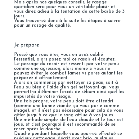
Mais après nos quelques conseils, le rasage
quotidien sera pour vous un véritable plaisir et
vous direz adieu à la tentation de cette barbe de 3
jours.
Vous trouverez donc à la suite les étapes à suivre
pour un rasage de qualité.
Je prépare
Pressé que vous êtes, vous en avez oublié
l’essentiel, alors posez moi ce rasoir et écoutez.
Le passage du rasoir est ressenti par votre peau
comme une agression, alors même si vous ne
pouvez éviter le combat lames vs pores autant les
préparez à affrontement.
Alors on commence par nettoyer sa peau, soit à
l’eau ou bien à l’aide d’un gel nettoyant qui vous
permettra d’éliminer l’excès de sébum ainsi quel les
impuretés de votre visage.
Une fois propre, votre peau doit être attendri
(comme une bonne viande, ça vous parle comme
image), et il n’est pas nécessaire pour cela de vous
gifler jusqu’à ce que le sang afflue à vos joues.
Une méthode simple, de l’eau chaude et le tour est
joué, et c’est pourquoi il est recommandé de se
raser après la douche.
Douche pendant laquelle vous pourrez effectué ce
précieux nettoyage, décrit avec brio, quelques