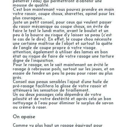
pénétrer l’eau) qui permettront d’obtenir une
mousse de qualité.
C’est bon maintenant vous pouvez prendre en main
votre rasoir, coupe choux, shavettes, opinel pour les
plus courageux…
Juste un petit conseil, pour ceux qui veulent passer
du rasoir mécanique au coupe choux, on évite de
faire le test le lundi matin, avant le boulot et un
peu à la bourre au risque d’y laisser sa peau (c’est
le cas de le dire). En effet, le coupe chou nécessite
une certaine maîtrise de l’objet et surtout la quête
de l’angle de coupe propre à votre visage.
attention, également à utiliser des lames en bon
état au risque de faire de votre rasage une torture
digne de l’inquisition.
Pour le rasage, on le sait maintenant on évité le
rasage à rebrousse poils, surtout sur les joues, et on
essaie de tendre un peu la peau pour raser au plus
prés.
Conseil aux peaux sensibles l’ajout d’une huile de
pré-rasage facilitera la glisse de votre rasoir et
atténuera les sensation de tiraillement.
Un ou deux passages cela dépendra de votre
pilosité et de votre dextérité et après cela un bon
nettoyage à l’eau pour éliminer le surplus de savon
ou crème à raser.
On apaise
Comme vu plus haut un rasage équivaut pour