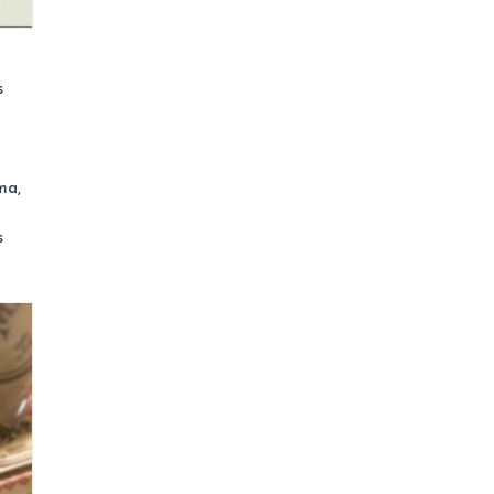
s
ma,
s