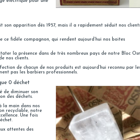
age électrique pour une
it son apparition dés 1957, mais il a rapidement séduit nos client
de ce fidèle compagnon, qui rendent aujourd’hui nos boites
nstater la présence dans de très nombreux pays de notre Bloc Os
e nos clients.
fection de chacun de nos produits est aujourd’hui reconnu par le
ent pas les barbiers professionnels.
que 0 déchet
é de diminuer son
on des déchets.
à la main dans nos
on recyclable, notre
cellence. Une fois
échet.
aux attentes des