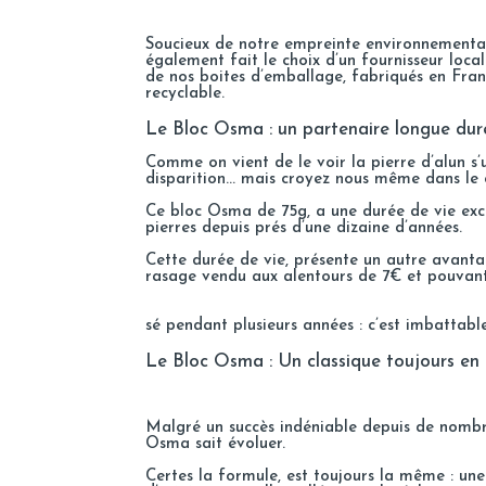
Soucieux de notre empreinte environnementa
également fait le choix d’un fournisseur loca
de nos boites d’emballage, fabriqués en Fran
recyclable.
Le Bloc Osma : un partenaire longue dur
Comme on vient de le voir la pierre d’alun s’u
disparition… mais croyez nous même dans le ca
Ce bloc Osma de 75g, a une durée de vie exce
pierres depuis prés d’une dizaine d’années.
Cette durée de vie, présente un autre avanta
rasage vendu aux alentours de 7€ et pouvant 
sé pendant plusieurs années : c’est imbattable
Le Bloc Osma : Un classique toujours en 
Malgré un succès indéniable depuis de nombr
Osma sait évoluer.
Certes la formule, est toujours la même : un