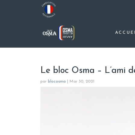
ACCUE
Le bloc Osma – L’ami d
par
blocosma
|
Mar 30, 2021