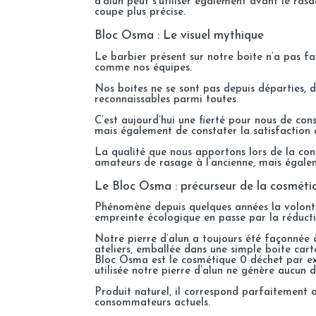
d’alun peut s’utiliser également avant le ras
coupe plus précise.
Bloc Osma : Le visuel mythique
Le barbier présent sur notre boite n’a pas fa
comme nos équipes.
Nos boites ne se sont pas depuis départies, 
reconnaissables parmi toutes.
C’est aujourd’hui une fierté pour nous de co
mais également de constater la satisfaction d
La qualité que nous apportons lors de la con
amateurs de rasage à l’ancienne, mais égalem
Le Bloc Osma : précurseur de la cosméti
Phénomène depuis quelques années la volont
empreinte écologique en passe par la réducti
Notre pierre d’alun a toujours été façonnée 
ateliers, emballée dans une simple boite cart
Bloc Osma est le cosmétique 0 déchet par ex
utilisée notre pierre d’alun ne génère aucun d
Produit naturel, il correspond parfaitement 
consommateurs actuels.