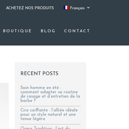
ACHETEZ NOS PRODUITS
Français
BOUTIQUE
BLOG
CONTACT
RECENT POSTS
Soin homme en été :
comment adapter sa routine
de rasage et d’entretien de la
barbe ?
Cire coiffante : l’alliée idéale
pour un style naturel et une
tenue légère
Osma Tradition : l’art du