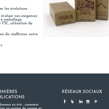
er les évolutions.
t évoluer nos exigences
re emballage,
 FSC, utilisation du
on de réaffirmer notre
rs
RNIÈRES
RÉSEAUX SOCIAUX
BLICATIONS
 homme en été : comment
ter sa routine de rasage et