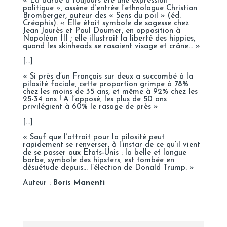
« La barbe a toujours été une expression
politique », assène d’entrée l’ethnologue Christian
Bromberger, auteur des « Sens du poil » (éd.
Créaphis). « Elle était symbole de sagesse chez
Jean Jaurès et Paul Doumer, en opposition à
Napoléon III ; elle illustrait la liberté des hippies,
quand les skinheads se rasaient visage et crâne… »
[…]
« Si près d’un Français sur deux a succombé à la
pilosité faciale, cette proportion grimpe à 78%
chez les moins de 35 ans, et même à
92% chez les
25-34 ans
! A l’opposé, les plus de 50 ans
privilégient à 60% le rasage de près »
[…]
« Sauf que l’attrait pour la pilosité peut
rapidement se renverser, à l’instar de ce qu’il vient
de se passer aux Etats-Unis : la belle et longue
barbe, symbole des hipsters, est tombée en
désuétude depuis… l’élection de Donald Trump. »
Auteur :
Boris Manenti