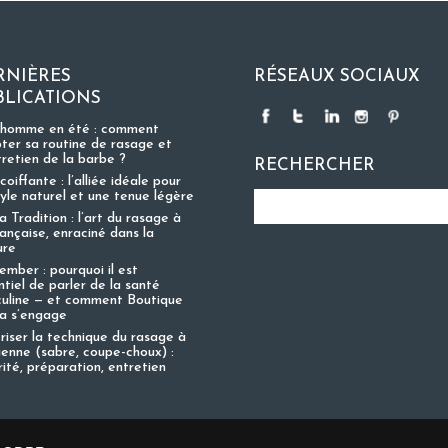
RNIÈRES
RÉSEAUX SOCIAUX
BLICATIONS
 homme en été : comment
ter sa routine de rasage et
tretien de la barbe ?
RECHERCHER
coiffante : l’alliée idéale pour
tyle naturel et une tenue légère
 Tradition : l’art du rasage à
rançaise, enraciné dans la
ure
mber : pourquoi il est
ntiel de parler de la santé
uline — et comment Boutique
 s’engage
riser la technique du rasage à
cienne (sabre, coupe-choux) :
rité, préparation, entretien