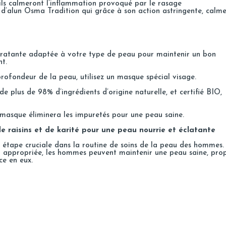
ils calmeront l’inflammation provoqué par le rasage
e d’alun Osma Tradition
qui grâce à son action astringente, calm
dratante adaptée à votre type de peau pour maintenir un bon
nt.
ofondeur de la peau, utilisez un masque spécial visage.
plus de 98% d’ingrédients d’origine naturelle, et certifié BIO,
 masque éliminera les impuretés pour une peau saine.
de raisins et de karité pour une peau nourrie et éclatante
e étape cruciale dans la routine de soins de la peau des hommes.
et appropriée, les hommes peuvent maintenir une peau saine, pro
ce en eux.