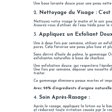
Une base lavante douce pour une peau nette
2.
Nettoyage du Visage : C’est 
Nettoyez votre visage le matin et le soir pou
Assurez-vous d’utiliser de l’eau tiède pour le
3.
Appliquez un Exfoliant Doux
Une à deux fois par semaine, utilisez un exfo
pores. Cela favorise une peau plus lisse et pl
Sans dérivé d’huile de palme,
le gommage Os
exfoliantes naturelles à base de charbon.
Une exfoliation douce, qui respectera l’épide
Une fois par semaine, déposer une noisette 
traiter.
Ce gommage éliminera peaux mortes et impure
Avec 98% d’ingrédients d’origine naturell
4.
Soin Après-Rasage :
Après le rasage, appliquez
la lotion
ou le
ba
et réduiront toute irritation causée par le ra