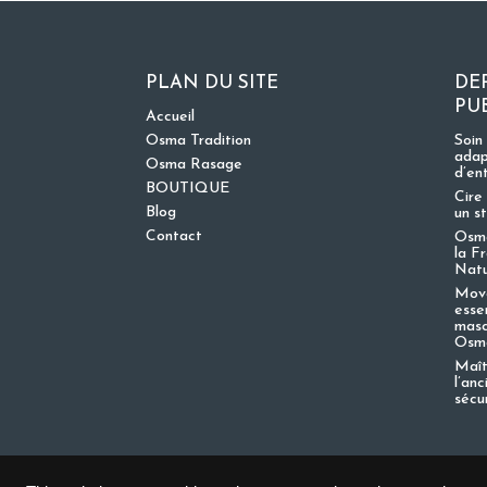
PLAN DU SITE
DE
PU
Accueil
Osma Tradition
Soin
adap
Osma Rasage
d’en
BOUTIQUE
Cire 
Blog
un s
Contact
Osma
la F
Nat
Move
esse
masc
Osma
Maît
l’an
sécu