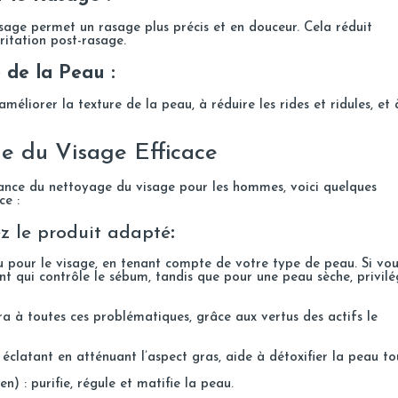
sage permet un rasage plus précis et en douceur. Cela réduit
rritation post-rasage.
 de la Peau :
éliorer la texture de la peau, à réduire les rides et ridules, et 
e du Visage Efficace
ance du nettoyage du visage pour les hommes, voici quelques
ce :
ez le produit adapté
:
 pour le visage, en tenant compte de votre type de peau. Si vo
t qui contrôle le sébum, tandis que pour une peau sèche, privilé
ra à toutes ces problématiques, grâce aux vertus des actifs le
éclatant en atténuant l’aspect gras, aide à détoxifier la peau to
n) : purifie, régule et matifie la peau.