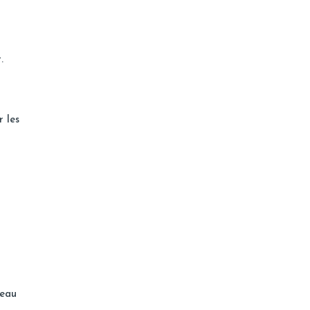
.
r les
à
peau