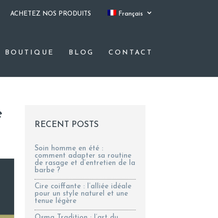
ACHETEZ NOS PRODUITS
Français
BOUTIQUE
BLOG
CONTACT
e
RECENT POSTS
Soin homme en été :
comment adapter sa routine
de rasage et d’entretien de la
barbe ?
Cire coiffante : l’alliée idéale
pour un style naturel et une
tenue légère
Osma Tradition : l’art du