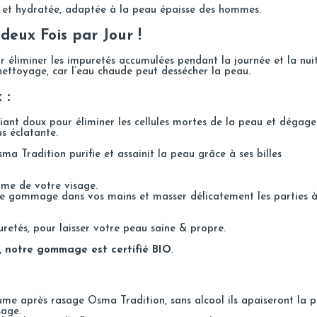
 et hydratée, adaptée à la peau épaisse des hommes.
deux Fois par Jour !
r éliminer les impuretés accumulées pendant la journée et la nuit
 nettoyage, car l’eau chaude peut dessécher la peau.
 :
liant doux pour éliminer les cellules mortes de la peau et dégage
us éclatante.
ma Traditio
n purifie et assainit la peau grâce à ses billes
rme de votre visage.
de gommage dans vos mains et masser délicatement les parties 
tés, pour laisser votre peau saine & propre.
e, notre gommage est certifié BIO
.
ume
après rasage Osma Tradition, sans alcool ils apaiseront la 
sage.