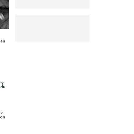
ien
re
 du
de
ion