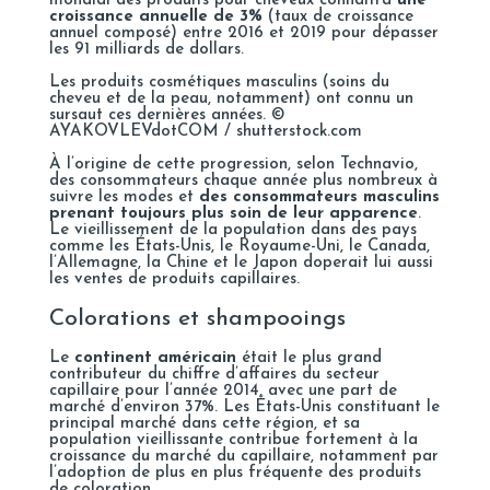
mondial des produits pour cheveux connaîtra
une
croissance annuelle de 3%
(taux de croissance
annuel composé) entre 2016 et 2019 pour dépasser
les 91 milliards de dollars.
Les produits cosmétiques masculins (soins du
cheveu et de la peau, notamment) ont connu un
sursaut ces dernières années. ©
AYAKOVLEVdotCOM / shutterstock.com
À l’origine de cette progression, selon
Technavio
,
des consommateurs chaque année plus nombreux à
suivre les modes et
des consommateurs masculins
prenant toujours plus soin de leur apparence
.
Le vieillissement de la population dans des pays
comme les États-Unis, le Royaume-Uni, le Canada,
l’Allemagne, la Chine et le Japon doperait lui aussi
les ventes de produits capillaires.
Colorations et shampooings
Le
continent américain
était le plus grand
contributeur du chiffre d’affaires du secteur
capillaire pour l’année 2014, avec une part de
marché d’environ 37%. Les États-Unis constituant le
principal marché dans cette région, et sa
population vieillissante contribue fortement à la
croissance du marché du capillaire, notamment par
l’adoption de plus en plus fréquente des produits
de coloration.