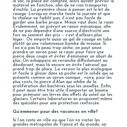
le sac, la place est comptée, alors autant prévoir le
matériel en fonction, afin de ne rien transporter
d’inutile. La première chose à penser est le kit de
rasage. Lorsqu’on marche toute la journée et que
la chaleur ne faiblit pas, il n’est pas facile de
garder une barbe propre. Mieux vaut donc la raser.
Évidemment, on prévoit un rasoir mécanique, afin
de ne pas dépendre d’une source d’électricité une
fois au sommet des pics – c’est d’ailleurs plus
léger-. On emporte aussi un gel de rasage en tube
plutôt qu’une volumineuse bombe de mousse. Si
l’on n’a pas la peau trop sèche, on peut sinon
prendre un savon pour se raser pour faire une
pierre deux coups et éviter d’emmener un objet de
plus. On échappera en revanche difficilement au
déodorant, mais là encore on évite l’aérosol qui
prend trop de place. La version la plus écologique
et facile à glisser dans sa poche est le solide qui se
présente comme un savon conique ; voire, pour les
plus roots,
la pierre d’Alun
qui inhibe de la
prolifération des bactéries sous les aisselles. Enfin,
il peut aussi être très utile d’emporter un baume
pour prémunir ses lèvres des effets du soleil sur les
glaciers. Certains laboratoires en proposent même
des spéciales pour une protection renforcée.
Qu’emmener pour des vacances en ville?
Si l’on reste en ville ou que l’on va visiter les
grandes métropoles de France et du monde, on