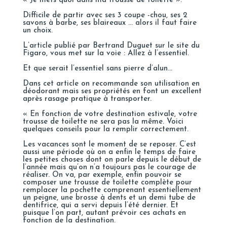
« Je mets quoi dans ma trousse de toilette ».
Difficile de partir avec ses 3 coupe -chou, ses 2
savons à barbe, ses blaireaux … alors il faut faire
un choix.
L’article publié par Bertrand Duguet sur le site du
Figaro
, vous met sur la voie : Allez à l’essentiel.
Et que serait l’essentiel sans pierre d’alun…
Dans cet article on recommande son utilisation en
déodorant mais ses propriétés en font un excellent
après rasage pratique à transporter.
« En fonction de votre destination estivale, votre
trousse de toilette ne sera pas la même. Voici
quelques conseils pour la remplir correctement.
Les vacances sont le moment de se reposer. C’est
aussi une période où on a enfin le temps de faire
les petites choses dont on parle depuis le début de
l’année mais qu’on n’a toujours pas le courage de
réaliser. On va, par exemple, enfin pouvoir se
composer une trousse de toilette complète pour
remplacer la pochette comprenant essentiellement
un peigne, une brosse à dents et un demi tube de
dentifrice, qui a servi depuis l’été dernier. Et
puisque l’on part, autant prévoir ces achats en
fonction de la destination.