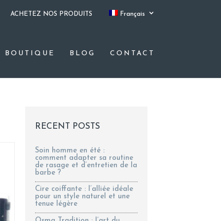
ACHETEZ NOS PRODUITS
Français
BOUTIQUE
BLOG
CONTACT
RECENT POSTS
Soin homme en été :
comment adapter sa routine
de rasage et d’entretien de la
barbe ?
Cire coiffante : l’alliée idéale
pour un style naturel et une
tenue légère
Osma Tradition : l’art du