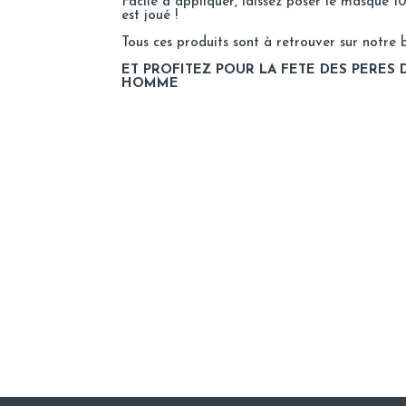
Facile à appliquer, laissez poser le masque 10-
est joué !
Tous ces produits sont à retrouver sur notre
ET PROFITEZ POUR LA FETE DES PERES 
HOMME