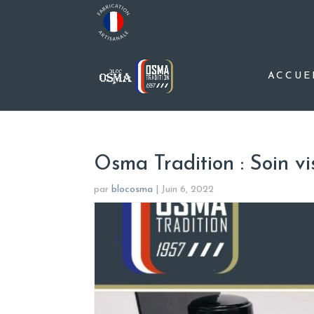
ACCUE
Osma Tradition : Soin v
par
blocosma
|
Juin 6, 2022