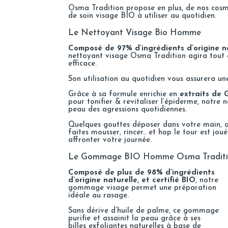
Osma Tradition propose en plus, de nos cosm
de soin visage BIO à utiliser au quotidien.
Le Nettoyant Visage Bio Homme
Composé de 97% d’ingrédients d’origine nat
nettoyant visage Osma Tradition agira tout
efficace.
Son utilisation au quotidien vous assurera un
Grâce à sa formule enrichie en
extraits de 
pour tonifier & revitaliser l’épiderme, notre
peau des agressions quotidiennes.
Quelques gouttes déposer dans votre main, a
faites mousser, rincer.. et hop le tour est jo
affronter votre journée.
Le Gommage BIO Homme Osma Tradit
Composé de plus de 98% d’ingrédients
d’origine naturelle, et certifié BIO
, notre
gommage visage permet une préparation
idéale au rasage.
Sans dérive d’huile de palme, ce gommage
purifie et assainit la peau grâce à ses
billes exfoliantes naturelles à base de