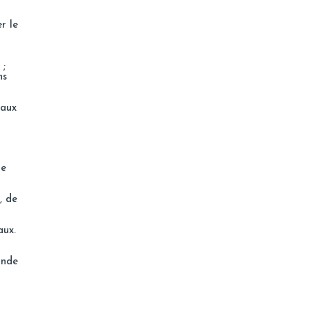
r le
 ;
ns
 aux
le
, de
aux.
ande