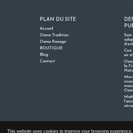
PLAN DU SITE
DE
PU
Accueil
Osma Tradition
Soin
adap
Osma Rasage
d’en
BOUTIQUE
Cire 
Blog
un s
Contact
Osma
la F
Nat
Move
esse
masc
Osma
Maît
l’an
sécu
This website uses cookies to improve your browsing experience.