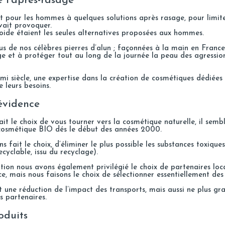
 l’après-rasage
t pour les hommes à quelques solutions après rasage, pour limite
uvait provoquer.
roide étaient les seules alternatives proposées aux hommes.
s de nos célèbres pierres d’alun ; façonnées à la main en France
e et à protéger tout au long de la journée la peau des agressio
mi siècle, une expertise dans la création de cosmétiques dédiées
 leurs besoins.
évidence
it le choix de vous tourner vers la cosmétique naturelle, il semb
cosmétique BIO dés le début des années 2000.
fait le choix, d’éliminer le plus possible les substances toxiques
ecyclable, issu du recyclage).
ition nous avons également privilégié le choix de partenaires loc
, mais nous faisons le choix de sélectionner essentiellement des
une réduction de l’impact des transports, mais aussi ne plus gr
s partenaires.
oduits