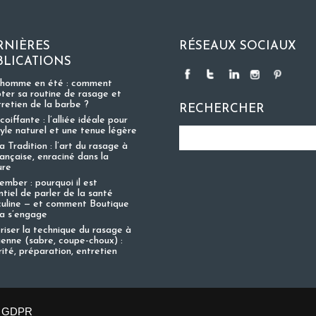
RNIÈRES
RÉSEAUX SOCIAUX
BLICATIONS
 homme en été : comment
ter sa routine de rasage et
tretien de la barbe ?
RECHERCHER
coiffante : l’alliée idéale pour
tyle naturel et une tenue légère
 Tradition : l’art du rasage à
rançaise, enraciné dans la
ure
mber : pourquoi il est
ntiel de parler de la santé
uline — et comment Boutique
 s’engage
riser la technique du rasage à
cienne (sabre, coupe-choux) :
rité, préparation, entretien
GDPR