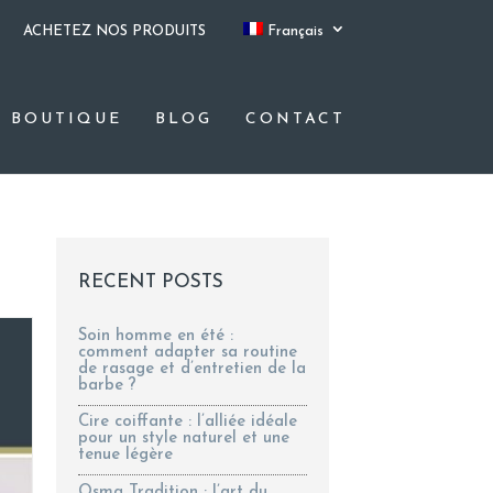
ACHETEZ NOS PRODUITS
Français
BOUTIQUE
BLOG
CONTACT
RECENT POSTS
Soin homme en été :
comment adapter sa routine
de rasage et d’entretien de la
barbe ?
Cire coiffante : l’alliée idéale
pour un style naturel et une
tenue légère
Osma Tradition : l’art du