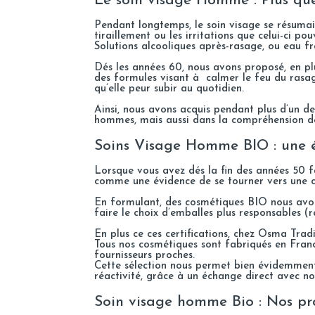
Le soin visage Homme : Plus que
Pendant longtemps, le soin visage se résumai
tiraillement ou les irritations que celui-ci po
Solutions alcooliques après-rasage, ou eau f
Dés les années 60, nous avons proposé, en plu
des formules visant à calmer le feu du rasag
qu’elle peur subir au quotidien.
Ainsi, nous avons acquis pendant plus d’un de
hommes, mais aussi dans la compréhension de
Soins Visage Homme BIO : une 
Lorsque vous avez dés la fin des années 50 fa
comme une évidence de se tourner vers une 
En formulant, des cosmétiques BIO nous avons 
faire le choix d’emballes plus responsables (r
En plus ce ces certifications, chez Osma Trad
Tous nos cosmétiques sont fabriqués en France
fournisseurs proches.
Cette sélection nous permet bien évidemment 
réactivité, grâce à un échange direct avec no
Soin visage homme Bio : Nos pr