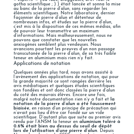
gotha scientifique ; ) ) était lancée et sonna la mise
au banc de la pierre d’alun, sans regarder les
éléments scientifiques. Notre laboratoire, dernier
façonnier de pierre d’alun et détenteur de
nombreuses infos, et études sur la pierre d’alun,
c’est mis à la disposition de ces mêmes médias, afin
de pouvoir leur transmettre un maximum
d’informations. Mais malheureusement, nous ne
pouvons que constater que les nouvelles
anxiogènes semblent plus vendeuses. Nous
avancions pourtant les preuves d’un non passage
transcutanée de la pierre d’alun, de sa très faible
teneur en aluminium mais rien n’y fait.
Applications de notation
Quelques années plus tard, nous avons assisté à
l’avènement des applications de notation, qui pour
la grande majorité ce sont rangées derrière les
avis médiatiques et quelques études scientifiques
non fondées et ont donc classées la pierre d’alun
du coté des mauvais élèves. Encore une fois,
malgré notre documentation rien n’y a fait et
la
notation de la pierre d’alun a été faussement
biaisée
, en raison d’un principe de précaution qui
n’avait pas lieu d’être car fondé sur un vide
scientifique. D’autant plus que suite au premier avis
rendu par l’ANSM la teneur en
aluminium toléré à
0.6% était bien au dessus du seuil de dépôt
lors de l’utilisation d’une pierre d’alun
. Depuis