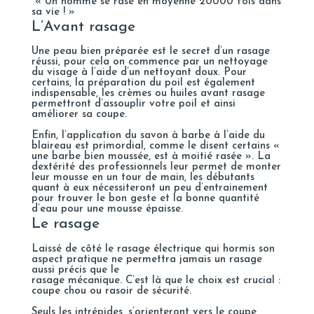
« Un homme se rase en moyenne 20000 fois dans
sa vie ! »
L’Avant rasage
Une peau bien préparée est le secret d’un rasage
réussi, pour cela on commence par un nettoyage
du visage à l’aide d’un nettoyant doux. Pour
certains, la préparation du poil est également
indispensable, les crèmes ou huiles avant rasage
permettront d’assouplir votre poil et ainsi
améliorer sa coupe.
Enfin, l’application du savon à barbe à l’aide du
blaireau est primordial, comme le disent certains «
une barbe bien moussée, est à moitié rasée ». La
dextérité des professionnels leur permet de monter
leur mousse en un tour de main, les débutants
quant à eux nécessiteront un peu d’entrainement
pour trouver le bon geste et la bonne quantité
d’eau pour une mousse épaisse.
Le rasage
Laissé de côté le rasage électrique qui hormis son
aspect pratique ne permettra jamais un rasage
aussi précis que le
rasage mécanique. C’est là que le choix est crucial :
coupe chou ou rasoir de sécurité.
Seuls les intrépides, s’orienteront vers le coupe