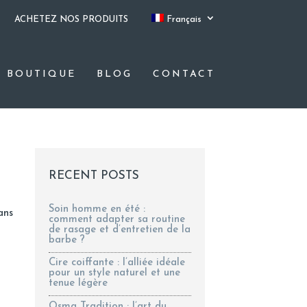
ACHETEZ NOS PRODUITS
Français
BOUTIQUE
BLOG
CONTACT
RECENT POSTS
Soin homme en été :
ans
comment adapter sa routine
de rasage et d’entretien de la
barbe ?
Cire coiffante : l’alliée idéale
pour un style naturel et une
tenue légère
Osma Tradition : l’art du