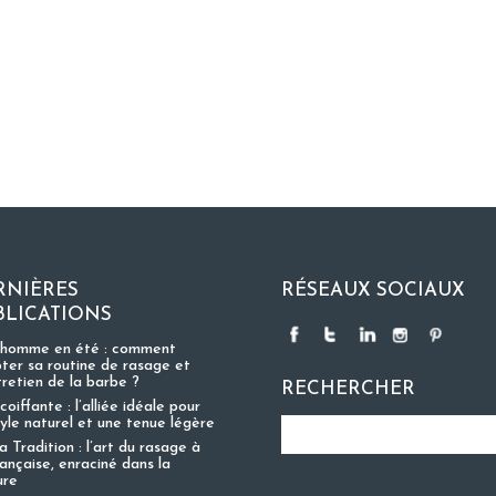
RNIÈRES
RÉSEAUX SOCIAUX
BLICATIONS
 homme en été : comment
ter sa routine de rasage et
tretien de la barbe ?
RECHERCHER
coiffante : l’alliée idéale pour
tyle naturel et une tenue légère
 Tradition : l’art du rasage à
rançaise, enraciné dans la
ure