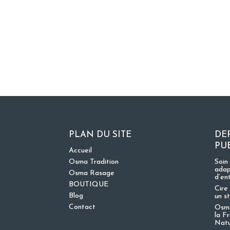
PLAN DU SITE
DE
PU
Accueil
Osma Tradition
Soin
adap
Osma Rasage
d’en
BOUTIQUE
Cire 
Blog
un s
Contact
Osma
la F
Nat