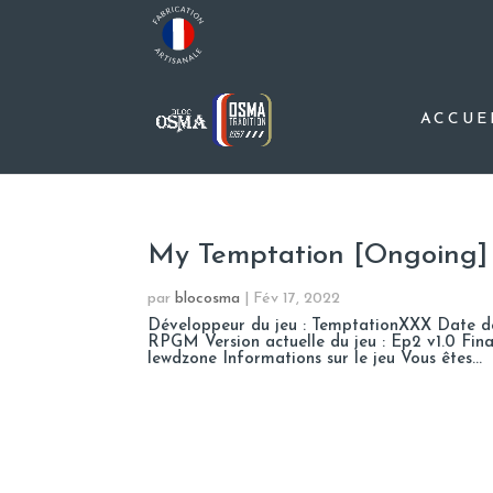
ACCUE
My Temptation [Ongoing] –
par
blocosma
|
Fév 17, 2022
Développeur du jeu : TemptationXXX Date de s
RPGM Version actuelle du jeu : Ep2 v1.0 Final
lewdzone Informations sur le jeu Vous êtes...