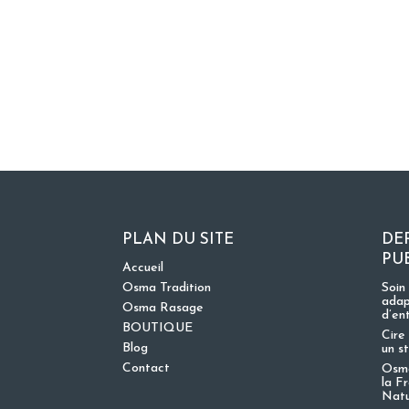
PLAN DU SITE
DE
PU
Accueil
Osma Tradition
Soin
adap
Osma Rasage
d’en
BOUTIQUE
Cire 
Blog
un s
Contact
Osma
la F
Nat