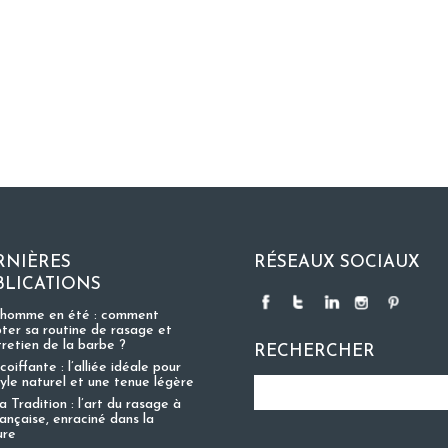
RNIÈRES
RÉSEAUX SOCIAUX
BLICATIONS
 homme en été : comment
ter sa routine de rasage et
tretien de la barbe ?
RECHERCHER
coiffante : l’alliée idéale pour
tyle naturel et une tenue légère
 Tradition : l’art du rasage à
rançaise, enraciné dans la
ure