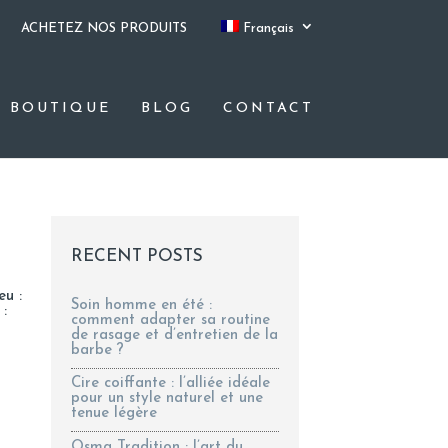
ACHETEZ NOS PRODUITS
Français
BOUTIQUE
BLOG
CONTACT
RECENT POSTS
eu :
Soin homme en été :
 :
comment adapter sa routine
de rasage et d’entretien de la
barbe ?
Cire coiffante : l’alliée idéale
pour un style naturel et une
tenue légère
Osma Tradition : l’art du