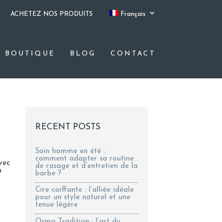
ACHETEZ NOS PRODUITS
Français
BOUTIQUE
BLOG
CONTACT
RECENT POSTS
Soin homme en été :
comment adapter sa routine
vec
de rasage et d’entretien de la
n
barbe ?
Cire coiffante : l’alliée idéale
pour un style naturel et une
tenue légère
Osma Tradition : l’art du