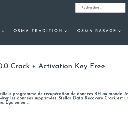
IL
OSMA TRADITION
OSMA RASAGE
.0.0 Crack + Activation Key Free
e meilleur programme de récupération de données RH au monde. A
rer les données supprimées. Stellar Data Recovery Crack est u
. Également...