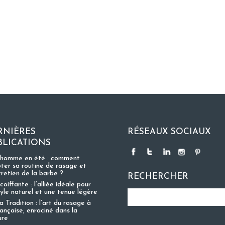
RNIÈRES
RÉSEAUX SOCIAUX
BLICATIONS
 homme en été : comment
ter sa routine de rasage et
tretien de la barbe ?
RECHERCHER
coiffante : l’alliée idéale pour
tyle naturel et une tenue légère
 Tradition : l’art du rasage à
rançaise, enraciné dans la
ure