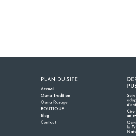
PLAN DU SITE
DE
PU
Accueil
Osma Tradition
Soin
adap
Osma Rasage
d’en
BOUTIQUE
Cire 
Blog
un s
Contact
Osma
la F
Nat